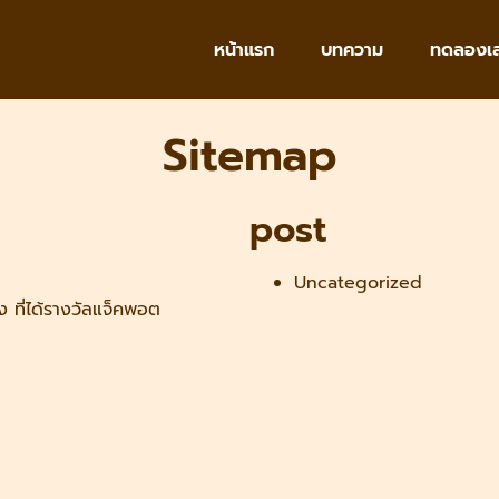
หน้าแรก
บทความ
ทดลองเล
Sitemap
post
Uncategorized
 ที่ได้รางวัลแจ็คพอต