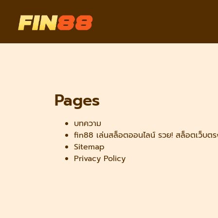
Pages
บทความ
fin88 เล่นสล็อตออนไลน์ รวย! สล็อตเว็บตรง
Sitemap
Privacy Policy